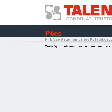
Pécs
PTE Szentágothai János Kutatóközpo
Warning
: Smarty error: unable to read resourc