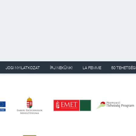
JOGI NYILATKOZAT
ÍRJ NEKÜNK!
LA FEMME
50 TEHETSÉG