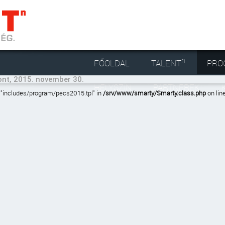
n
FŐOLDAL
TALENT
PRO
nt, 2015. november 30.
HELYSZÍN
PARTNEREK
e: "includes/program/pecs2015.tpl" in
/srv/www/smarty/Smarty.class.php
on lin