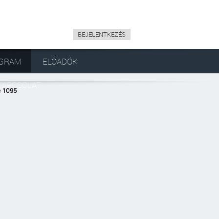
BEJELENTKEZÉS
GRAM
ELŐADÓK
KAPCSOLAT
e
1095