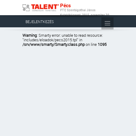
Pécs
PTE Szentágothai János
Kutatóközpont, 2015. november 30.
BEJELENTKEZÉS
Warning
: Smarty error: unable to read resource:
"includes/eloadok/pecs2015.tpl" in
/srv/www/smarty/Smarty.class.php
on line
1095